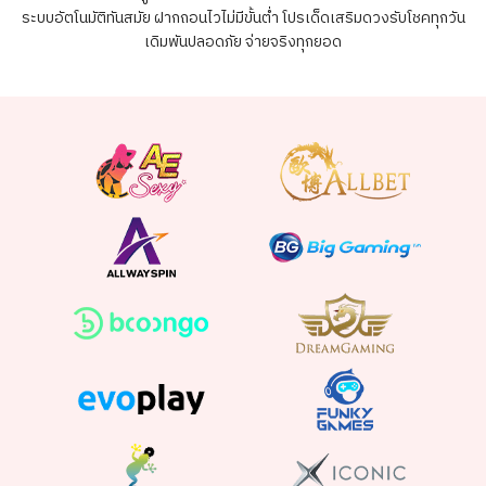
ระบบอัตโนมัติทันสมัย ฝากถอนไวไม่มีขั้นต่ำ โปรเด็ดเสริมดวงรับโชคทุกวัน
เดิมพันปลอดภัย จ่ายจริงทุกยอด