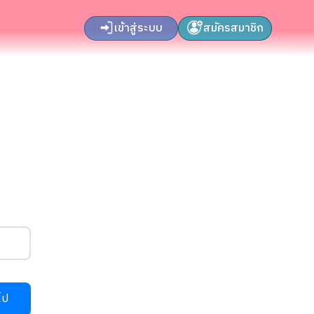
เข้าสู่ระบบ
สมัครสมาชิก
ไป