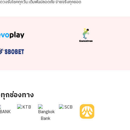
ดวงรับโชคทุกวัน เดิมพันปลอดภัย จ่ายจริงทุกยอด
ทุกช่องทาง