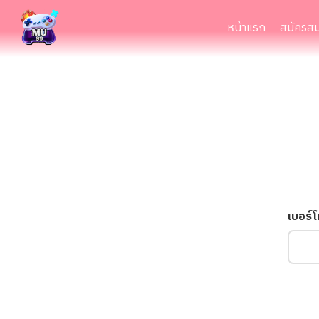
Skip
to
หน้าแรก
สมัครสม
content
S
fo
เบอร์โ